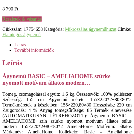
8 790
Ft
Részletek & vásárlás
Cikkszám:
17754658
Kategória:
Mikroszálas ágyneműhuzat
Címke:
Flamingós ágynemű
Leírás
További információk
Leírás
Ágynemű BASIC – AMELIAHOME szürke
nyomott motívum állatos modern…
Tömeg, csomagolással együtt: 1,6 kg Összetevők: 100% poliészter
Szélesség: 155 cm Ágynemű mérete: 155×220*2+80×80*2
Termékméretek a készletben: 155×220,80×80 Hosszúság: 220 cm
Zsugorodás: 4 % Anyag tömegsűrűsége: 85 Termék elnevezése
(AUTOMATIKUSAN LÉTREHOZOTT): Ágynemű BASIC –
AMELIAHOME szín szürke nyomott motívum állatos stílus
modern 155×220*2+80×80*2 AmeliaHome Motívum: állatos
Márkanév: AmeliaHome Kollekció: Basic – Ameliahome