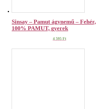
Sinsay – Pamut ágynemű – Fehér,
100% PAMUT, gyerek
4 595
Ft