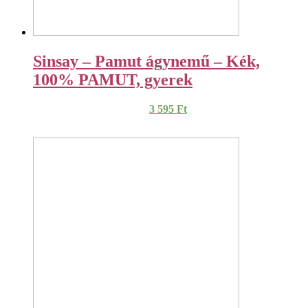
Sinsay – Pamut ágynemű – Kék,
100% PAMUT, gyerek
3 595
Ft