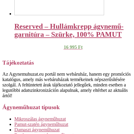
Reserved – Hullámkrepp ágynemű-
garnitúra – Szürke, 100% PAMUT
16 995
Ft
Tájékoztatás
Az Agynemuhuzat.eu portál nem webáruház, hanem egy promóciós
katalógus, amely más webáruházak termékeinek népszerűsítésére
szolgál. A feltüntetett árak tájékoztató jellegűek, minden esetben a
legutóbbi adatszinkronizáción alapulnak, amely eltérhet az aktuális
ártól!
Ágyneműhuzat típusok
Mikroszálas ágyneműhuzat
Pamut-szatén ágyneműhuzat
Damaszt ágyneműhuzat