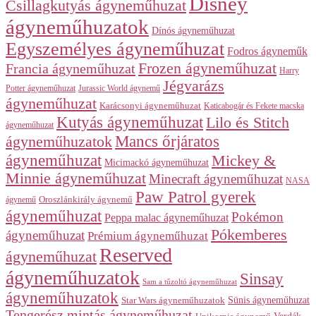
Disney
Csillagkutyás ágyneműhuzat
ágyneműhuzatok
Dínós ágyneműhuzat
Egyszemélyes ágyneműhuzat
Fodros ágyneműk
Frozen ágyneműhuzat
Francia ágyneműhuzat
Harry
Jégvarázs
Potter ágyneműhuzat
Jurassic World ágynemű
ágyneműhuzat
Karácsonyi ágyneműhuzat
Katicabogár és Fekete macska
Kutyás ágyneműhuzat
Lilo és Stitch
ágyneműhuzat
Mancs őrjáratos
ágyneműhuzatok
ágyneműhuzat
Mickey &
Micimackó ágyneműhuzat
Minnie ágyneműhuzat
Minecraft ágyneműhuzat
NASA
Paw Patrol gyerek
ágynemű
Oroszlánkirály ágynemű
ágyneműhuzat
Pokémon
Peppa malac ágyneműhuzat
Pókemberes
ágyneműhuzat
Prémium ágyneműhuzat
Reserved
ágyneműhuzat
ágyneműhuzatok
Sinsay
Sam a tűzoltó ágyneműhuzat
ágyneműhuzatok
Sünis ágyneműhuzat
Star Wars ágyneműhuzatok
Tengerész mintás ágyneműhuzat