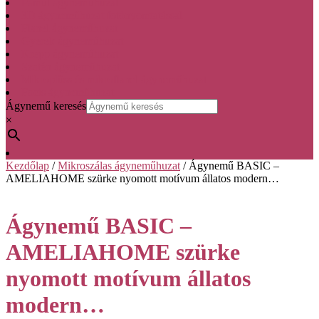
Pamut ágyneműhuzat
3D ágyneműhuzat fotónyomtatással
Flanel ágyneműhuzat
Gyerek ágyneműhuzat
Krepp ágyneműhuzat
Szatén ágyneműhuzat
Mikroplüss és mikroflanel ágyneműhuzat
Focis ágyneműhuzat
Ágynemű keresés
×
Cart
Kezdőlap
/
Mikroszálas ágyneműhuzat
/ Ágynemű BASIC –
AMELIAHOME szürke nyomott motívum állatos modern…
Ágynemű BASIC –
AMELIAHOME szürke
nyomott motívum állatos
modern…