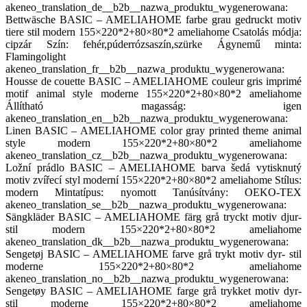
akeneo_translation_de__b2b__nazwa_produktu_wygenerowana:
Bettwäsche BASIC – AMELIAHOME farbe grau gedruckt motiv
tiere stil modern 155×220*2+80×80*2 ameliahome Csatolás módja:
cipzár Szín: fehér,púderrózsaszín,szürke Ágynemű minta:
Flamingolight
akeneo_translation_fr__b2b__nazwa_produktu_wygenerowana:
Housse de couette BASIC – AMELIAHOME couleur gris imprimé
motif animal style moderne 155×220*2+80×80*2 ameliahome
Állítható magasság: igen
akeneo_translation_en__b2b__nazwa_produktu_wygenerowana:
Linen BASIC – AMELIAHOME color gray printed theme animal
style modern 155×220*2+80×80*2 ameliahome
akeneo_translation_cz__b2b__nazwa_produktu_wygenerowana:
Ložní prádlo BASIC – AMELIAHOME barva šedá vytisknutý
motiv zvířecí styl moderní 155×220*2+80×80*2 ameliahome Stílus:
modern Mintatípus: nyomott Tanúsítvány: OEKO-TEX
akeneo_translation_se__b2b__nazwa_produktu_wygenerowana:
Sängkläder BASIC – AMELIAHOME färg grå tryckt motiv djur-
stil modern 155×220*2+80×80*2 ameliahome
akeneo_translation_dk__b2b__nazwa_produktu_wygenerowana:
Sengetøj BASIC – AMELIAHOME farve grå trykt motiv dyr- stil
moderne 155×220*2+80×80*2 ameliahome
akeneo_translation_no__b2b__nazwa_produktu_wygenerowana:
Sengetøy BASIC – AMELIAHOME farge grå trykket motiv dyr-
stil moderne 155×220*2+80×80*2 ameliahome