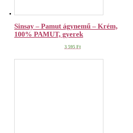
Sinsay – Pamut ágynemű – Krém,
100% PAMUT, gyerek
3 595
Ft