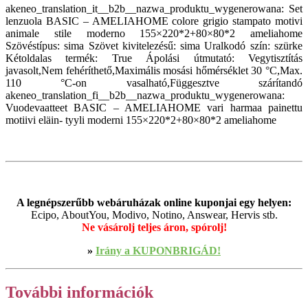
akeneo_translation_it__b2b__nazwa_produktu_wygenerowana: Set
lenzuola BASIC – AMELIAHOME colore grigio stampato motivi
animale stile moderno 155×220*2+80×80*2 ameliahome
Szövéstípus: sima Szövet kivitelezésű: sima Uralkodó szín: szürke
Kétoldalas termék: True Ápolási útmutató: Vegytisztítás
javasolt,Nem fehéríthető,Maximális mosási hőmérséklet 30 °C,Max.
110 °C-on vasalható,Függesztve szárítandó
akeneo_translation_fi__b2b__nazwa_produktu_wygenerowana:
Vuodevaatteet BASIC – AMELIAHOME vari harmaa painettu
motiivi eläin- tyyli moderni 155×220*2+80×80*2 ameliahome
A legnépszerűbb webáruházak online kuponjai egy helyen:
Ecipo, AboutYou, Modivo, Notino, Answear, Hervis stb.
Ne vásárolj teljes áron, spórolj!
»
Irány a KUPONBRIGÁD!
További információk