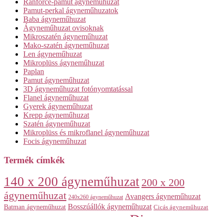
Ranforce-pamut ágyneműhuzat
Pamut-perkal ágyneműhuzatok
Baba ágyneműhuzat
Ágyneműhuzat ovisoknak
Mikroszatén ágyneműhuzat
Mako-szatén ágyneműhuzat
Len ágyneműhuzat
Mikroplüss ágyneműhuzat
Paplan
Pamut ágyneműhuzat
3D ágyneműhuzat fotónyomtatással
Flanel ágyneműhuzat
Gyerek ágyneműhuzat
Krepp ágyneműhuzat
Szatén ágyneműhuzat
Mikroplüss és mikroflanel ágyneműhuzat
Focis ágyneműhuzat
Termék címkék
140 x 200 ágyneműhuzat
200 x 200
ágyneműhuzat
Avangers ágyneműhuzat
240x260 ágyneműhuzat
Bosszúállók ágyneműhuzat
Batman ágyneműhuzat
Cicás ágyneműhuzat