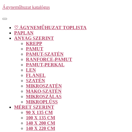
Skip
Ágyneműhuzat katalógus
to
content
Open
Button
♡ ÁGYNEMŰHUZAT TOPLISTA
PAPLAN
ANYAG SZERINT
KREPP
PAMUT
PAMUT-SZATÉN
RANFORCE-PAMUT
PAMUT-PERKAL
LEN
FLANEL
SZATÉN
MIKROSZATÉN
MAKO-SZATÉN
MIKROSZÁLAS
MIKROPLÜSS
MÉRET SZERINT
90 X 135 CM
100 X 135 CM
140 X 200 CM
140 X 220 CM