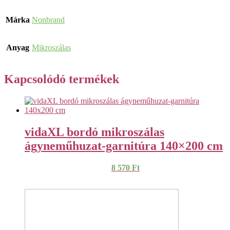
Márka
Nonbrand
Anyag
Mikroszálas
Kapcsolódó termékek
vidaXL bordó mikroszálas
ágyneműhuzat-garnitúra 140×200 cm
8 570
Ft