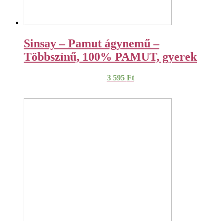
Sinsay – Pamut ágynemű –
Többszínű, 100% PAMUT, gyerek
3 595
Ft