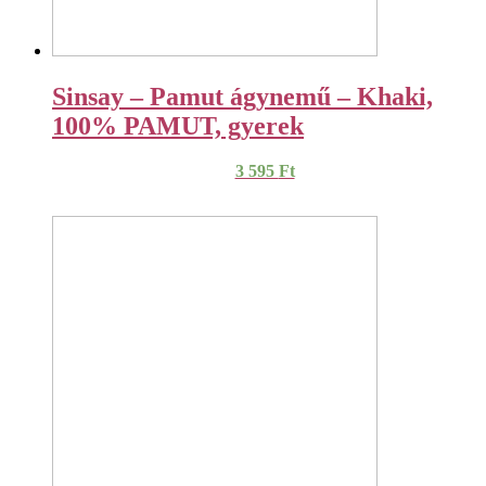
Sinsay – Pamut ágynemű – Khaki,
100% PAMUT, gyerek
3 595
Ft