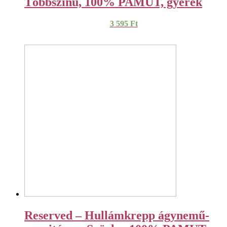
Többszínű, 100% PAMUT, gyerek
3 595
Ft
Reserved – Hullámkrepp ágynemű-