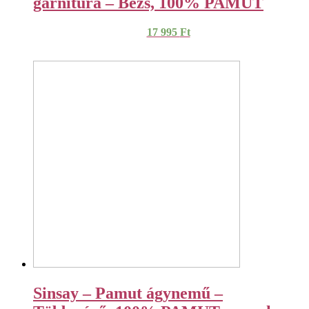
garnitúra – Bézs, 100% PAMUT
17 995
Ft
Sinsay – Pamut ágynemű –