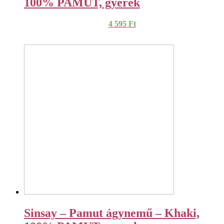
100% PAMUT, gyerek
4 595
Ft
Sinsay – Pamut ágynemű – Khaki,