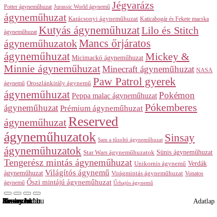
Jégvarázs
Potter ágyneműhuzat
Jurassic World ágynemű
ágyneműhuzat
Karácsonyi ágyneműhuzat
Katicabogár és Fekete macska
Kutyás ágyneműhuzat
Lilo és Stitch
ágyneműhuzat
Mancs őrjáratos
ágyneműhuzatok
ágyneműhuzat
Mickey &
Micimackó ágyneműhuzat
Minnie ágyneműhuzat
Minecraft ágyneműhuzat
NASA
Paw Patrol gyerek
ágynemű
Oroszlánkirály ágynemű
ágyneműhuzat
Pokémon
Peppa malac ágyneműhuzat
Pókemberes
ágyneműhuzat
Prémium ágyneműhuzat
Reserved
ágyneműhuzat
ágyneműhuzatok
Sinsay
Sam a tűzoltó ágyneműhuzat
ágyneműhuzatok
Sünis ágyneműhuzat
Star Wars ágyneműhuzatok
Tengerész mintás ágyneműhuzat
Verdák
Unikornis ágynemű
Világítós ágynemű
ágyneműhuzat
Virágmintás ágyneműhuzat
Vonatos
Őszi mintájú ágyneműhuzat
ágynemű
Űrhajós ágynemű
Sinsay.hu
Sinsay.hu
4home.hu
Reserved.hu
Sinsay.hu
Arukereso.hu
Sinsay.hu
Sinsay.hu
Sinsay.hu
Reserved.hu
Sinsay.hu
Reserved.hu
Adatlap
Adatlap
Adatlap
Adatlap
Adatlap
Adatlap
Adatlap
Adatlap
Adatlap
Adatlap
Adatlap
Adatlap