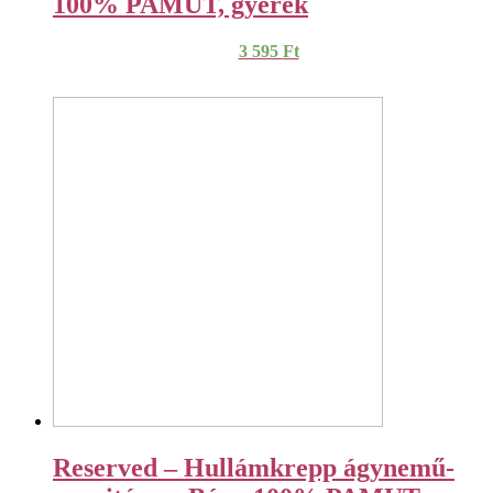
100% PAMUT, gyerek
3 595
Ft
Reserved – Hullámkrepp ágynemű-