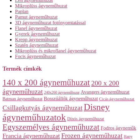
Len ágyneműhuzat
Mikroplüss ágyneműhuzat
Paplan
Pamut ágyneműhuzat
3D ágyneműhuzat fotónyomtatással
Flanel ágyneműhuzat
Gyerek ágyneműhuzat
Krepp ágyneműhuzat
Szatén ágyneműhuzat
Mikroplüss és mikroflanel ágyneműhuzat
Focis ágyneműhuzat
Termék címkék
140 x 200 ágyneműhuzat
200 x 200
ágyneműhuzat
Avangers ágyneműhuzat
240x260 ágyneműhuzat
Bosszúállók ágyneműhuzat
Batman ágyneműhuzat
Cicás ágyneműhuzat
Disney
Csillagkutyás ágyneműhuzat
ágyneműhuzatok
Dínós ágyneműhuzat
Egyszemélyes ágyneműhuzat
Fodros ágyneműk
Frozen ágyneműhuzat
Francia ágyneműhuzat
Harry