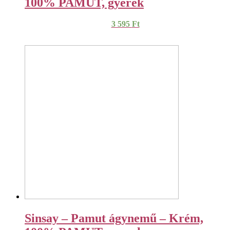
100% PAMUT, gyerek
3 595
Ft
Sinsay – Pamut ágynemű – Krém,