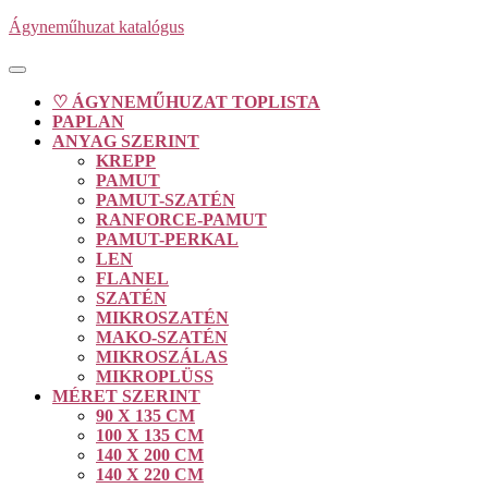
Skip
Ágyneműhuzat katalógus
to
content
Open
Button
♡ ÁGYNEMŰHUZAT TOPLISTA
PAPLAN
ANYAG SZERINT
KREPP
PAMUT
PAMUT-SZATÉN
RANFORCE-PAMUT
PAMUT-PERKAL
LEN
FLANEL
SZATÉN
MIKROSZATÉN
MAKO-SZATÉN
MIKROSZÁLAS
MIKROPLÜSS
MÉRET SZERINT
90 X 135 CM
100 X 135 CM
140 X 200 CM
140 X 220 CM