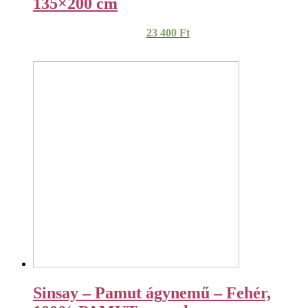
135×200 cm
23 400
Ft
Sinsay – Pamut ágynemű – Fehér,