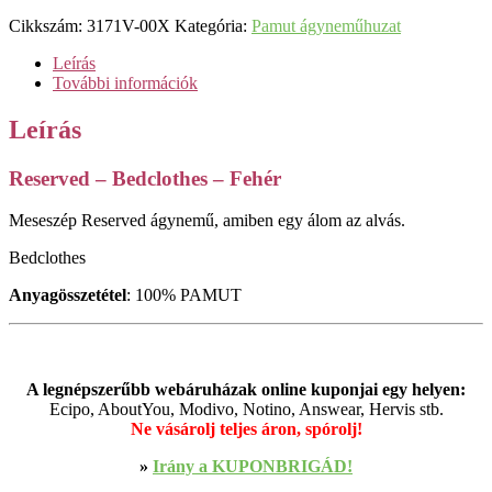
Cikkszám:
3171V-00X
Kategória:
Pamut ágyneműhuzat
Leírás
További információk
Leírás
Reserved – Bedclothes – Fehér
Meseszép Reserved ágynemű, amiben egy álom az alvás.
Bedclothes
Anyagösszetétel
: 100% PAMUT
A legnépszerűbb webáruházak online kuponjai egy helyen:
Ecipo, AboutYou, Modivo, Notino, Answear, Hervis stb.
Ne vásárolj teljes áron, spórolj!
»
Irány a KUPONBRIGÁD!