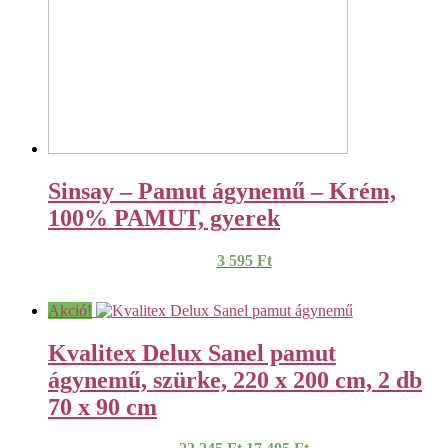
Sinsay – Pamut ágynemű – Krém,
100% PAMUT, gyerek
3 595
Ft
Akció!
Kvalitex Delux Sanel pamut
ágynemű, szürke, 220 x 200 cm, 2 db
70 x 90 cm
Original
Current