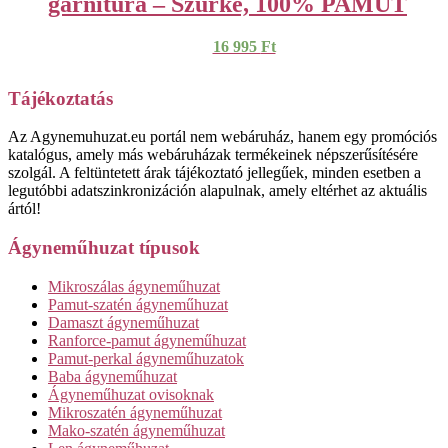
garnitúra – Szürke, 100% PAMUT
16 995
Ft
Tájékoztatás
Az Agynemuhuzat.eu portál nem webáruház, hanem egy promóciós
katalógus, amely más webáruházak termékeinek népszerűsítésére
szolgál. A feltüntetett árak tájékoztató jellegűek, minden esetben a
legutóbbi adatszinkronizáción alapulnak, amely eltérhet az aktuális
ártól!
Ágyneműhuzat típusok
Mikroszálas ágyneműhuzat
Pamut-szatén ágyneműhuzat
Damaszt ágyneműhuzat
Ranforce-pamut ágyneműhuzat
Pamut-perkal ágyneműhuzatok
Baba ágyneműhuzat
Ágyneműhuzat ovisoknak
Mikroszatén ágyneműhuzat
Mako-szatén ágyneműhuzat