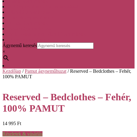
Pamut ágyneműhuzat
3D ágyneműhuzat fotónyomtatással
Flanel ágyneműhuzat
Gyerek ágyneműhuzat
Krepp ágyneműhuzat
Szatén ágyneműhuzat
Mikroplüss és mikroflanel ágyneműhuzat
Focis ágyneműhuzat
Ágynemű keresés
×
Cart
Kezdőlap
/
Pamut ágyneműhuzat
/ Reserved – Bedclothes – Fehér,
100% PAMUT
Reserved – Bedclothes – Fehér,
100% PAMUT
14 995
Ft
Részletek & vásárlás