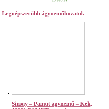
13 995
Ft
Legnépszerűbb ágyneműhuzatok
Sinsay – Pamut ágynemű – Kék,