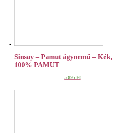
Sinsay – Pamut ágynemű – Kék,
100% PAMUT
5 895
Ft